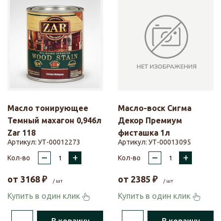
Масло тонирующее
Масло-воск Сигма
Темный махагон 0,946л
Декор Премиум
Zar 118
фисташка 1л
Артикул:
УТ-00012273
Артикул:
УТ-00013095
–
+
–
+
Кол-во
Кол-во
от
3168
₽
от
2385
₽
/ шт
/ шт
Купить в один клик
Купить в один клик