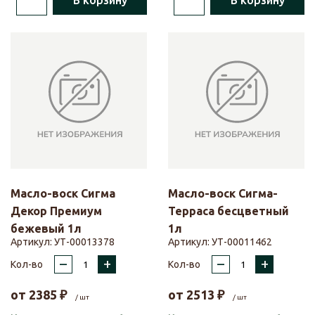
В корзину
В корзину
Масло-воск Сигма
Масло-воск Сигма-
Декор Премиум
Терраса бесцветный
бежевый 1л
1л
Артикул:
УТ-00013378
Артикул:
УТ-00011462
–
+
–
+
Кол-во
Кол-во
от
2385
₽
от
2513
₽
/ шт
/ шт