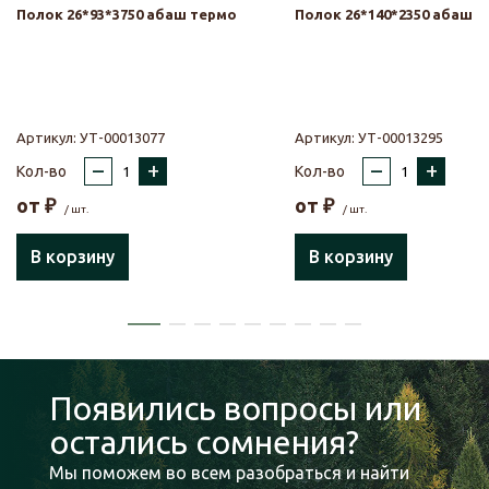
Полок 26*93*3750 абаш термо
Полок 26*140*2350 абаш 
Артикул:
УТ-00013077
Артикул:
УТ-00013295
–
+
–
+
Кол-во
Кол-во
от
₽
от
₽
/ шт.
/ шт.
В корзину
В корзину
Появились вопросы или
остались сомнения?
Мы поможем во всем разобраться и найти