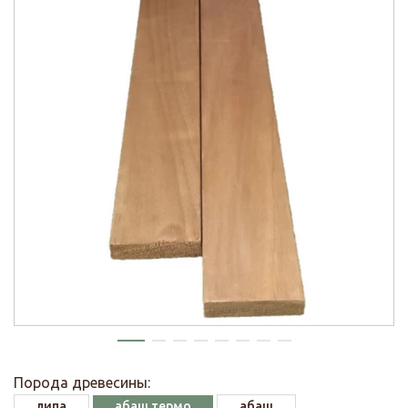
Порода древесины:
липа
абаш термо
абаш