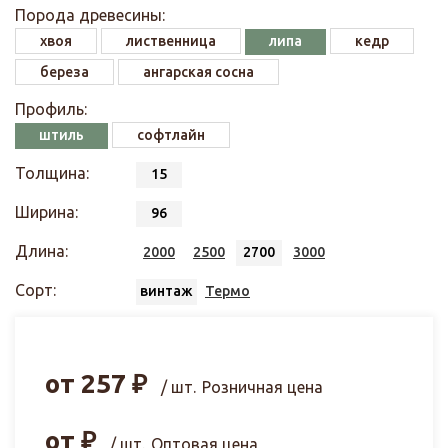
Порода древесины:
хвоя
лиственница
липа
кедр
береза
ангарская сосна
Профиль:
штиль
софтлайн
Толщина:
15
Ширина:
96
Длина:
2000
2500
2700
3000
Сорт:
винтаж
Термо
от
257
₽
/ шт.
Розничная цена
от
₽
/ шт.
Оптовая цена