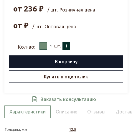
от
236
₽
/ шт.
Розничная цена
от
₽
/ шт.
Оптовая цена
–
+
шт.
Кол-во:
В корзину
Купить в один клик
Заказать консультацию
Характеристики
Описание
Отзывы
Достав
Толщина, мм
12,5