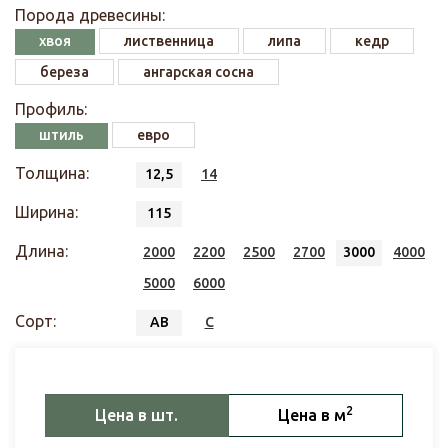
Порода древесины:
хвоя
лиственница
липа
кедр
береза
ангарская сосна
Профиль:
штиль
евро
Толщина:
12,5
14
Ширина:
115
Длина:
2000
2200
2500
2700
3000
4000
5000
6000
Сорт:
АВ
С
2
Цена в шт.
Цена в м